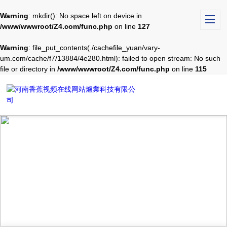
Warning
: mkdir(): No space left on device in
/www/wwwroot/Z4.com/func.php
on line
127
Warning
: file_put_contents(./cachefile_yuan/vary-
um.com/cache/f7/13884/4e280.html): failed to open stream: No such
file or directory in
/www/wwwroot/Z4.com/func.php
on line
115
PRODUCT CENTER
產品中心