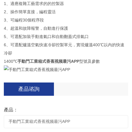
1、適應複雜工藝需求的的控製器
2、操作簡單直接，編程靈活
3、可編程30個程序段
4、超溫和故障報警，自動進行保護
5、可選配加裝手動進氣口和自動翻蓋式排氣口
6、可選配爐溫空氣快速冷卻控製單元，實現爐溫400℃以內的快速
冷卻
1400℃
手動門工業箱式香蕉视频最污APP
型號及參數
產品谘詢
產品：