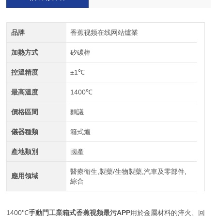
品牌
香蕉视频在线网站爐業
加熱方式
矽碳棒
控溫精度
±1℃
最高溫度
1400℃
價格區間
麵議
儀器種類
箱式爐
產地類別
國產
醫療衛生,製藥/生物製藥,汽車及零部件,
應用領域
綜合
1400℃
手動門工業箱式香蕉视频最污APP
用於金屬材料的淬火、回