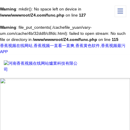
Warning
: mkdir(): No space left on device in
/www/wwwroot/Z4.com/func.php
on line
127
Warning
: file_put_contents(./cachefile_yuan/vary-
um.com/cache/4b/32dd8/c8fdc.html): failed to open stream: No such
file or directory in
/www/wwwroot/Z4.com/func.php
on line
115
香蕉视频在线网站,香蕉视频一直看一直爽,香蕉黄色软件,香蕉视频最污
APP
PRODUCT CENTER
產品中心