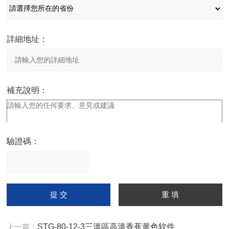
詳細地址：
補充說明：
驗證碼：
請
輸
入
計算結果（填寫阿拉伯數
字），如：三加四=7
上一篇：
STG-80-12-3三溫區高溫香蕉黄色软件