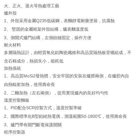
火、正火、退火等熱處理工藝
爐外殼
1、外殼采用金屬Q235低碳鋼，表麵靜電耐藥塗裝，抗腐蝕
2、 堅固的金屬框架外殼結構，爐表麵溫度低
3、側開式爐門結構，左側鉸鏈固定，操作方便
耐火材料
多層隔熱設計，由輕質氧化鋁陶瓷纖維和高品質隔熱板背襯組成，不
含石棉成分，熱損失小，能耗低
加熱係統
1、高品質MoSi2發熱體，安全牢固的安裝在爐膛兩側，在爐腔內自
由熱輻射加熱，使用壽命長
2、二麵加熱（左右兩側），從而實現爐內的良好均勻性
溫度控製麵板
1、PID配合SCR控製方式，溫度控製準確
2、國際標準化B型鉑銠熱電偶，測溫範圍50-1800℃，使用壽命長
3、爐門帶有開門斷電保護開關
程序控製器