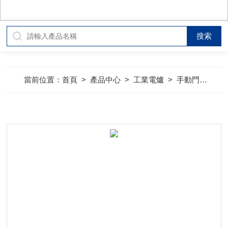
當前位置：
首頁
>
產品中心
>
工業電爐
>
手動門箱式香蕉视频最污APP