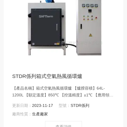
STDR係列箱式空氣熱風循環爐
【產品名稱】箱式空氣熱風循環爐 【爐膛容積】64L-
1200L 【額定溫度】850℃ 【控溫精度】±1℃ 【應用領
域】STDR係列空氣熱風循環爐額定溫度850℃，
更新日期：
2023-11-17
型號：
STDR係列
爐膛采用輕質莫來石耐火磚材料特殊搭建拚裝，
廠商性質：
生產廠家
電阻絲纏繞在陶瓷管上兵分布在爐膛兩側，爐頂設
計熱循環風機
查看詳情