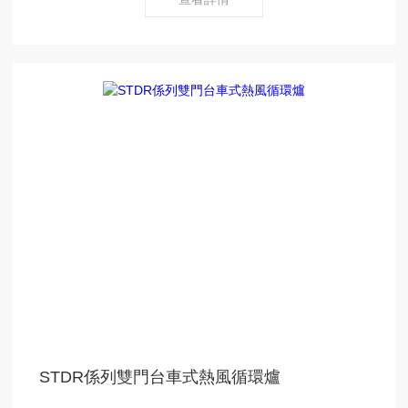
STDR係列雙門台車式熱風循環爐