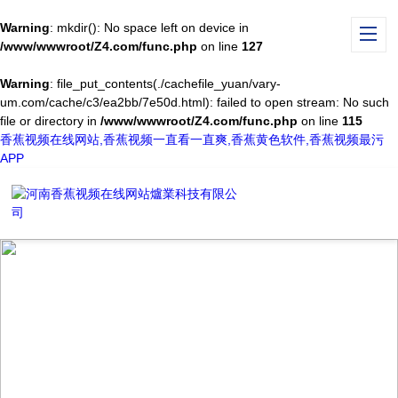
Warning
: mkdir(): No space left on device in
/www/wwwroot/Z4.com/func.php
on line
127
Warning
: file_put_contents(./cachefile_yuan/vary-
um.com/cache/c3/ea2bb/7e50d.html): failed to open stream: No such
file or directory in
/www/wwwroot/Z4.com/func.php
on line
115
香蕉视频在线网站,香蕉视频一直看一直爽,香蕉黄色软件,香蕉视频最污
APP
NEWS CENTER
新聞中心