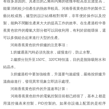
有很多原因的。其產出的乙烯和丙烯的收獲率較高並且濃度高，
能量消耗較少但產生的熱效率較高。河南香蕉黄色软件的製作工
藝比較成熟，爐型的設計結構相對簡單，非常便於操作以及控
製，能夠不間斷生產來大大的提高工作的效率。在生產過程中香
蕉黄色软件的廢氣大部分都可以回收利用，有利於節能環保，還
可以多個組合起來進行大型的生產。
河南香蕉黄色软件烘爐的注意事項：
​1.烘爐通蒸汽時必須先脫水，緩慢進行，防止水擊。
2.爐膛分別升至150℃、320℃時恒溫，目的是脫除吸附水和
結晶水。
3.烘爐過程中要加強檢查，升溫要勻速緩慢，嚴格按烘爐升
溫曲線進行，發現異常現象立即請示處理。
河南香蕉黄色软件的升溫速率計算：
河南香蕉黄色软件的電氣控製目前都已經很了，基本上都是
用溫控儀表來控製，PID控製的。如果你設備上配置的是程序