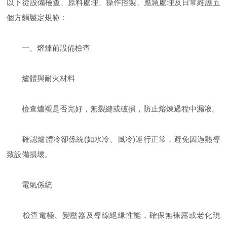
以下從設備檢查、原料處理、操作控製、應急處理及日常維護五
個方麵製定規範：
一、熔煉前設備檢查
爐體與耐火材料
檢查爐襯是否完好，無裂縫或破損，防止熔煉過程中漏液。
確認爐體冷卻係統(如水冷、風冷)運行正常，避免因過熱導
致設備損壞。
電氣係統
檢查電極、變壓器及導線絕緣性能，確保無裸露或老化現