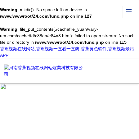
Warning
: mkdir(): No space left on device in
/www/wwwroot/Z4.com/func.php
on line
127
Warning
: file_put_contents(./cachefile_yuan/vary-
um.com/cache/fd/c88aa/e84a3.html): failed to open stream: No such
file or directory in
/www/wwwroot/Z4.com/func.php
on line
115
香蕉视频在线网站,香蕉视频一直看一直爽,香蕉黄色软件,香蕉视频最污
APP
TECHNICAL ARTICLES
技術文章