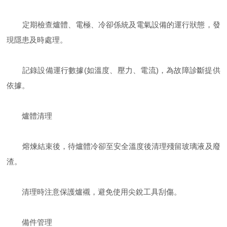
定期檢查爐體、電極、冷卻係統及電氣設備的運行狀態，發
現隱患及時處理。
記錄設備運行數據(如溫度、壓力、電流)，為故障診斷提供
依據。
爐體清理
熔煉結束後，待爐體冷卻至安全溫度後清理殘留玻璃液及廢
渣。
清理時注意保護爐襯，避免使用尖銳工具刮傷。
備件管理