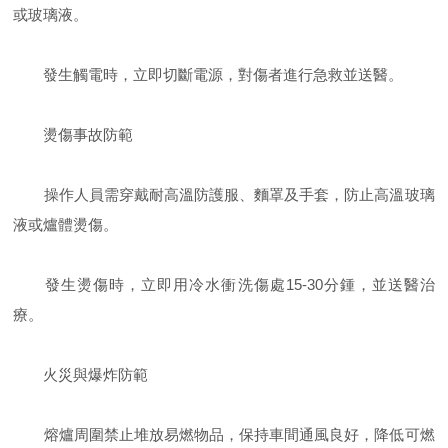
或玻璃液。
發生觸電時，立即切斷電源，對傷者進行急救並送醫。
燙傷事故防範
操作人員需穿戴耐高溫防護服、麵罩及手套，防止高溫玻璃
液或爐體燙傷。
發生燙傷時，立即用冷水衝洗傷處15-30分鍾，並送醫治
療。
火災與爆炸防範
熔爐周圍禁止堆放易燃物品，保持車間通風良好，降低可燃