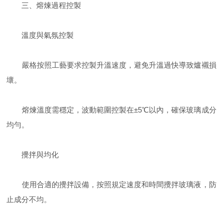
三、熔煉過程控製
溫度與氣氛控製
嚴格按照工藝要求控製升溫速度，避免升溫過快導致爐襯損
壞。
熔煉溫度需穩定，波動範圍控製在±5℃以內，確保玻璃成分
均勻。
攪拌與均化
使用合適的攪拌設備，按照規定速度和時間攪拌玻璃液，防
止成分不均。