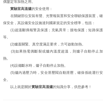
偶鑒定等加熱之用。
實驗室高溫爐
的安全使用：
在關鍵部位安裝有聲、光警報裝置和安全聯鎖保護裝置，確
保安全，其設備安全設施達到國家規定的安全標準，包括：
(1)超溫斷偶報警及保護；充氣異常；接地保護；短路保護
等。
(2)爐蓋關緊、真空度滿足要求，方可啟動加熱。
(3)如果熱電偶斷裂或爐內溫度超溫，則爐子自動停止加
熱。
(4)設備斷水時，爐子自動停止加熱。
(5)爐內過壓力時，安全泄壓閥自動泄壓，確保係統運行安
全。
以上就是關於
實驗室高溫爐
的知識分享，供您參考！