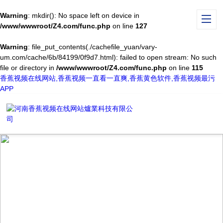
Warning
: mkdir(): No space left on device in
/www/wwwroot/Z4.com/func.php
on line
127
Warning
: file_put_contents(./cachefile_yuan/vary-
um.com/cache/6b/84199/0f9d7.html): failed to open stream: No such
file or directory in
/www/wwwroot/Z4.com/func.php
on line
115
香蕉视频在线网站,香蕉视频一直看一直爽,香蕉黄色软件,香蕉视频最污
APP
TECHNICAL ARTICLES
技術文章