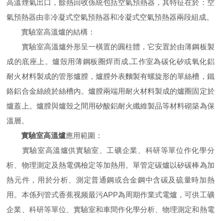
高溫煙氣出口，餘熱回收係統包括空氣預熱器，其特征在於：空
氣預熱器由非冷凝式空氣預熱器和冷凝式空氣預熱器兩段組成。
實驗室高溫爐的結構：
實驗室高溫爐外形呈一橫置的圓柱體，它安置於由薄鋼板製
成的底座上。爐殼用薄鋼板圈焊而成,工作室為碳化矽或氧化鋁
耐火材料製成的管形爐膛，爐膛外表麵製有螺旋形的單絲槽，鐵
鉻鋁合金絲繞於絲槽內。爐膛兩端用耐火材料製成的爐圈固定於
爐蓋上。爐膛與爐殼之間用矽酸鋁耐火纖維製品等材料砌築為保
溫層。
實驗室高溫爐
應用範圍：
實驗室高溫爐供實驗室、工礦企業、科研等單位作化學分
析、物理測定及熱電偶檢定等加熱用。單管定碳爐以矽碳棒為加
熱元件，用於分析、測定普通鋼或合金鋼中含碳及硫量時加熱
用。本係列管式香蕉视频最污APP為周期作業式電爐，可供工礦
企業、科研等單位、實驗室和車間作化學分析、物理測定和熱電