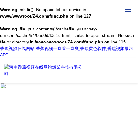
Warning
: mkdir(): No space left on device in
/www/wwwroot/Z4.com/func.php
on line
127
Warning
: file_put_contents(./cachefile_yuan/vary-
um.com/cache/54/0ad0d/f0d1d.html): failed to open stream: No such
file or directory in
/www/wwwroot/Z4.com/func.php
on line
115
香蕉视频在线网站,香蕉视频一直看一直爽,香蕉黄色软件,香蕉视频最污
APP
TECHNICAL ARTICLES
技術文章