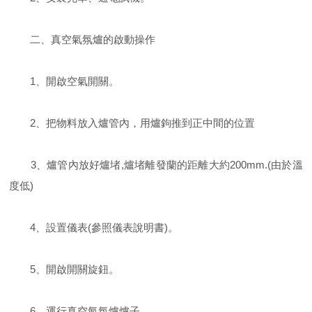
二、真空氣氛爐的啟動操作
1、開啟空氣開關。
2、把物料放入爐管內，用爐鉤推到正中間的位置
3、爐管內放好爐堵,爐堵離發蘭的距離大約200mm.(由於溫
度低)
4、設置儀表(參照儀表說明書)。
5、開啟開關旋鈕。
6、運行真空氣氛爐爐子。