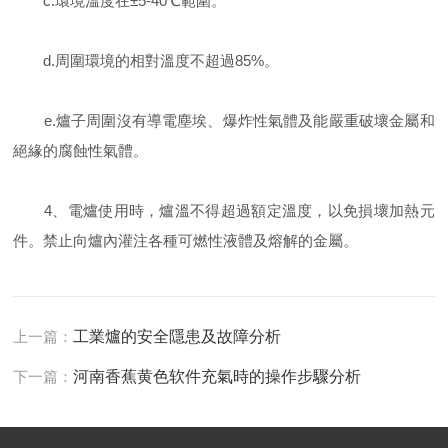
c.環境溫度在±5-40℃範圍。
d.周圍環境的相對溫度不超過85%。
e.爐子周圍沒有導電塵埃、爆炸性氣體及能嚴重破壞金屬和
絕緣的腐蝕性氣體。
4、電爐使用時，爐溫不得超過額定溫度，以免損壞加熱元
件。禁止向爐內灌注各種可燃性液體及熔解的金屬。
上一篇：
工業爐的安全隱患及故障分析
下一篇：
河南香蕉黄色软件充氣時的操作步驟分析