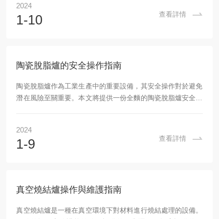
2024
原理、特點和實際應用，揭示其在科研領域中的重要價值。高
查看詳情
1-10
溫實驗室香蕉视频一直看一直爽是一種能夠提供高溫環境的實
驗設備，通常由爐體、加熱元件、控製係統和輔助部件組成。
其核心部分是加熱元件，通常采用電熱絲或等離子體噴槍，能
夠將爐內溫度加熱至高達數千度。該設備的爐體通常采用高級
陶瓷脫脂爐的安全操作指南
耐火材料製成，以確保在...
陶瓷脫脂爐作為工業生產中的重要設備，其安全操作對於避免
潛在風險至關重要。本文將提供一份全麵的陶瓷脫脂爐安全操
作指南，以幫助操作人員確保安全、高效地使用該設備。一、
操作前的準備檢查電源、控製麵板、連接線路等是否正常，確
2024
保設備處於良好工作狀態。檢查陶瓷脫脂爐的爐膛內是否有雜
查看詳情
1-9
物，如有需清理幹淨。確保周圍環境無易燃、易爆物品，保持
工作區域整潔、幹燥。二、操作中的注意事項嚴格控製加熱溫
度和加熱速度，防止因溫度過高或升溫過快導致陶瓷脫脂爐損
壞或發生意外。密切關注爐膛內的物料狀態，如發現異...
真空燒結爐操作與維護指南
真空燒結爐是一種在真空環境下對材料進行燒結處理的設備。