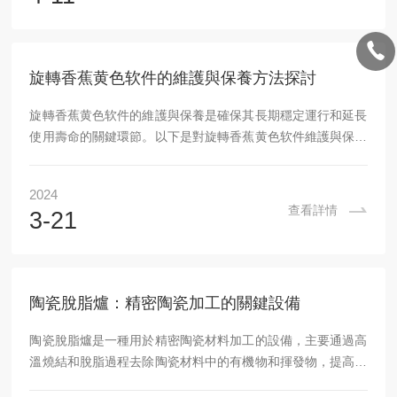
的應用：化學合成：用於有機合成、無機合成等化學反應的高
溫加熱控製，可精確控製反應溫度和反應時間，提高合成產物
的純度和產率。材料研究：在材料科學領域，該設備可用於材
旋轉香蕉黄色软件的維護與保養方法探討
料的製備、燒結、退火等...
旋轉香蕉黄色软件的維護與保養是確保其長期穩定運行和延長
使用壽命的關鍵環節。以下是對旋轉香蕉黄色软件維護與保養
方法的詳細探討：一、定期檢查與清潔定期檢查旋轉香蕉黄色
软件的各個部件，包括爐體、旋轉機構、加熱元件、控製係統
2024
等，確保其完好無損，運行正常。定期對爐內進行清潔，清除
查看詳情
3-21
爐內殘留物、氧化物和灰塵等雜質，確保爐內清潔無汙。這有
助於保持爐膛的清潔度，防止雜質對爐膛和加熱元件造成損
害。二、電氣係統的維護檢查電源線路和控製係統的連接是否
牢固，有無鬆動或破損現象。如有問題，應及時修複，確保電
陶瓷脫脂爐：精密陶瓷加工的關鍵設備
氣係統的安全性...
陶瓷脫脂爐是一種用於精密陶瓷材料加工的設備，主要通過高
溫燒結和脫脂過程去除陶瓷材料中的有機物和揮發物，提高陶
瓷的密度和機械強度。本文將介紹該產品的原理、特點、使用