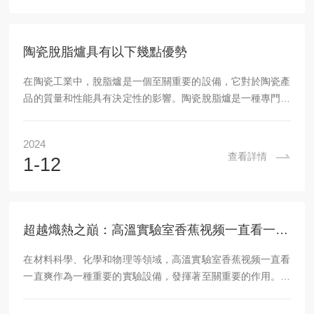
動和安裝變得更加方便。2.能耗低：該設備采用了先進的節能
技術，能夠在保證實驗效果的同時，大大降低能耗。3.操作簡
便：該設備的操作界麵友好，操作簡單，即使是沒有專業背景
陶瓷脫脂爐具有以下幾點優勢
的人...
在陶瓷工業中，脫脂爐是一個至關重要的設備，它對於陶瓷產
品的質量和性能具有決定性的影響。陶瓷脫脂爐是一種專門用
於去除陶瓷材料表麵油脂的工業爐，它通過高溫加熱和氣氛控
製，實現了高效、環保的脫脂過程。本文將深入探討該設備的
2024
工作原理、特點和實際應用，揭示其在陶瓷工業中的重要價
查看詳情
1-12
值。陶瓷脫脂爐的工作原理主要是通過高溫加熱和氣氛控製來
實現。在爐內，陶瓷材料被加熱至高溫，使其表麵的油脂在高
溫下揮發並被爐內的氣流帶走。同時，爐內氣氛的控製也是關
鍵，一般采用惰性氣體或還原性氣氛，以防止陶瓷材料在...
超越熾熱之巔：高溫實驗室香蕉视频一直看一直爽的奧秘與挑戰
在材料科學、化學和物理等領域，高溫實驗室香蕉视频一直看
一直爽作為一種重要的實驗設備，發揮著至關重要的作用。它
能夠提供高溫環境，為科研人員提供了一個理想的平台，以研
究物質在條件下的性質和行為。本文將深入探討該設備的工作