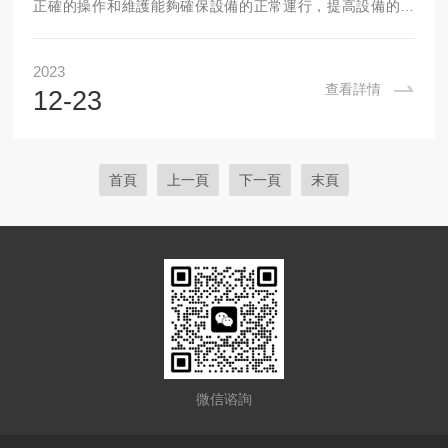
正確的操作和維護能夠確保設備的正常運行，提高設備的壽
命，並保證燒結產品的質量。以下是一些關於真空燒結爐的操
作與維護指南：一、操作步驟：開機前檢查：檢查爐體、爐
2023
管、電熱元件、真空係統、水冷係統、測溫熱電偶等是否正
查看詳情
12-23
常，檢查電源是否正常，檢查安全防護措施是否完備。抽真
空：打開真空閥，啟動真空泵，對爐膛進行抽真空。當真空度
達到要求後，關閉真空閥，打開充氣閥，通入高純氮氣進行保
護。加熱：打開電源開關，設定加熱溫度和加熱時間，啟動加
首頁
上一頁
下一頁
末頁
熱...
微信谘詢