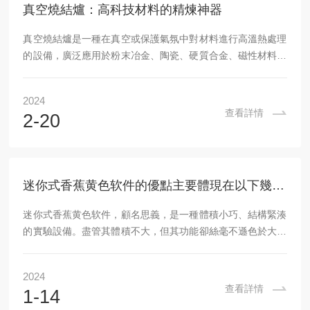
真空燒結爐：高科技材料的精煉神器
真空燒結爐是一種在真空或保護氣氛中對材料進行高溫熱處理
的設備，廣泛應用於粉末冶金、陶瓷、硬質合金、磁性材料、
稀有金屬和一些高純度金屬的燒結處理。這種設備能夠提供適
宜的燒結環境，從而確保材料的純淨度和性能。應用領域：1.
2024
粉末冶金：用於生產各種精密零件，如工具鋼、不鏽鋼等。2.
查看詳情
2-20
電子行業：用於製造電子元器件，包括各種傳感器和微型電
路。3.陶瓷行業：用於生產高性能結構陶瓷和功能陶瓷。4.稀
有金屬及貴金屬加工：用於提煉純化重要金屬如鈦、鋯、鎢
等。5.刀具製造：用於硬質合金刀具的燒結。使...
迷你式香蕉黄色软件的優點主要體現在以下幾個方麵
迷你式香蕉黄色软件，顧名思義，是一種體積小巧、結構緊湊
的實驗設備。盡管其體積不大，但其功能卻絲毫不遜色於大型
實驗設備。本文將從其優點和應用前景兩個方麵進行詳細介
紹。首先，迷你式香蕉黄色软件的優點主要體現在以下幾個方
2024
麵：1.體積小巧：該設備的體積隻有傳統實驗設備的幾分之
查看詳情
1-14
一，大大節省了實驗室的空間。同時，其小巧的體積也使得移