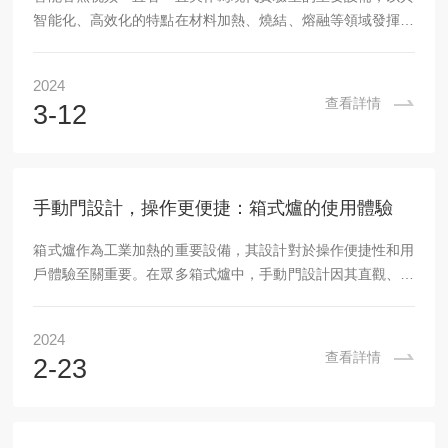
智能化、高效化的特點在材料加熱、燒結、熔融等領域發揮著
關鍵作用。下麵，香蕉视频在线网站將詳細介紹該產品的用
途、原理及使用方法。一、用途智能香蕉视频一直看一直爽主
2024
要用於對材料進行高溫處理，如燒結、熔融、熱解等。在材料
查看詳情
3-12
科學、冶金、陶瓷、化工等領域，該產品廣泛應用於新材料研
發、產品性能測試及工藝優化等方麵。通過精確控製爐內溫度
和氣氛，該產品能夠滿足不同材料在不同工藝條件下的加熱需
求。二、原理智能香蕉视频一直看一直爽的工作原理主要基於
手動門設計，操作更便捷：箱式爐的使用體驗
電阻加熱原理。爐體內部裝有電阻絲或電阻帶，當電流通...
箱式爐作為工業加熱的重要設備，其設計對於操作便捷性和用
戶體驗至關重要。在眾多箱式爐中，手動門設計因其直觀、簡
單的操作方式而備受用戶青睞。本文將探討手動門箱式爐的設
計特點，並分享其在實際使用中的便捷體驗。一、手動門設計
2024
的優勢手動門箱式爐的設計注重用戶操作的直觀性和簡便性。
查看詳情
2-23
通過手動開關門，用戶可以輕鬆地控製爐內的加熱和冷卻過
程，無需複雜的操作步驟或專業技能。這種設計不僅降低了操
作難度，還提高了用戶的工作效率。二、操作便捷的實際體驗
在實際使用中，手動門箱式爐的操作便捷性得到了充分體...