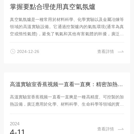
掌握要點合理使用真空氣氛爐
真空氣氛爐是一種常用於材料科學、化學實驗以及金屬冶煉等
領域的高溫實驗設備。它通過控製爐內的氣氛環境(通常為真
空或惰性氣體)，避免了氧氣和其他有害氣體的幹擾，廣泛應
用於金屬的退火、焊接、熱處理、陶瓷燒結等過程。為了確保
設備的高效使用和延長其使用壽命，合理的操作和維護至關重
2024-12-26
查看詳情
要。以下是一些使用真空氣氛爐時應注意的要點。1.操作前的
準備在使用該設備之前，首先要對設備進行詳細檢查。確保爐
體、爐門、真空泵、氣...
高溫實驗室香蕉视频一直看一直爽：精密加熱的科研設備
高溫實驗室香蕉视频一直看一直爽是一種高精度、可控製的加
熱設備，廣泛應用於化學、材料科學、生命科學等領域的實驗
室中。其在精密加熱控製、溫度穩定性和智能化功能方麵具有
顯著優勢。本文將深入探討該設備的用途、工作原理、使用方
2024
法以及市場前景，以便更好地了解和應用這一先進設備。用途
查看詳情
4-11
高溫實驗室香蕉视频一直看一直爽在科研和實驗室中具有廣泛