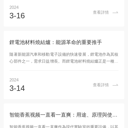
方法和市場前景。一、原理陶瓷脫脂爐的工作原理主要是利用
2024
高溫加熱，使陶瓷材料中的有機物和揮發物分解、揮發，從而
查看詳情
3-16
實現脫脂。脫脂過程中，陶瓷材料在高溫下發生物理和化學變
化，如有機物的分解、揮發，以及晶粒的生長和致密化。通過
控製爐內的溫度、氣氛和壓力等參數，可以實現對脫脂過程的
精確控製。二、特點1.高精度：該產品采用高精度的...
鋰電池材料燒結爐：能源革命的重要推手
隨著新能源汽車和移動電子設備的快速發展，鋰電池作為其核
心部件之一，需求日益增長。而鋰電池材料燒結爐正是一種專
門用於製備鋰電池電極材料的設備，它在鋰電池生產中扮演著
重要角色。鋰電池材料燒結爐的工作原理是通過高溫熱處理將
2024
電池材料的原料進行燒結，使其形成具有良好電化學性能的電
查看詳情
3-14
極材料。這一過程對於電池的性能和穩定性至關重要。使用該
產品時，首先需要準備好相應的電池材料，並將其放入爐腔
內。然後，根據具體的材料和工藝要求設定溫度、氣氛等參
數。接下來，啟動設備進行燒結。在燒結過程中，設備會自...
智能香蕉视频一直看一直爽：用途、原理與使用方法解析
智能香蕉视频一直看一直爽作為現代實驗室的重要設備，以其