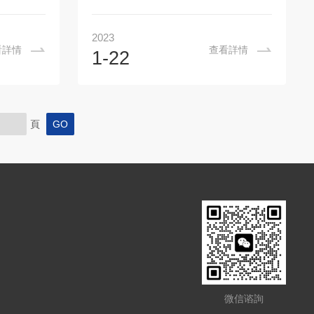
低溫區采用
出形成霧狀流...
，主要應用
鋼件的淬火、退火、回火和電子陶瓷等新
工礦企業化
材料的加熱用儀器。使用多溫區香蕉黄色
2023
定，以及金
软件的操作步驟應按照如下幾步：1、把
看詳情
查看詳情
1-22
型鋼件等加
熱電偶通過偶孔插入，需要注意的是在熱
真空氣氛爐
電偶和偶孔之間的縫隙要用石棉繩填塞，
采用人工智
防止熱量損失。2、解開溫度控製器的外
模糊控製、
殼，根據標準連接電源線、熱電偶、電爐
頁
溫程序等功
線以及安全開關線。因為控製器和電爐的
為1℃，溫
中線是共用的，所以中線和相線不能接反
20℃可任意
了，還要注意熱電偶連線的正反極也不能
為長方形，
接反，否則的話儀表會不顯示。3、把多
溫區香蕉黄色软件溫度指示儀的後...
微信谘詢