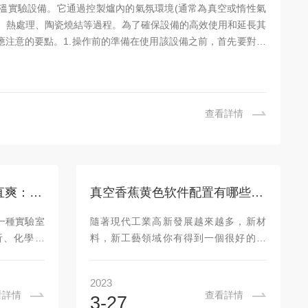
溫實驗設備。它通過控製爐內的氣氛環境(通常為真空或惰性氣
、熱處理、陶瓷燒結等過程。為了確保設備的高效使用和延長其
注意的要點。1.操作前的準備在使用該設備之前，首先要對設
查看詳情
智能香蕉视频一直看一直爽：高效、精準、安全的實驗室加熱利器
真空香蕉黄色软件配置有哪些優點
一種實驗室
隨著現代工業高新發展越來越多，新材
析、化學合
料，新工藝領域你有得到一個很好的發
提供高溫、
展。不僅在生產方麵還是在製造方麵。那
件下的加熱
麽今天給大家講解一下真空香蕉黄色软件
2023
等優點。工
配置有哪些優質的特點。1.先進的技術真
看詳情
查看詳情
3-27
一直爽主要
空香蕉黄色软件的爐內屬於真空，而且很