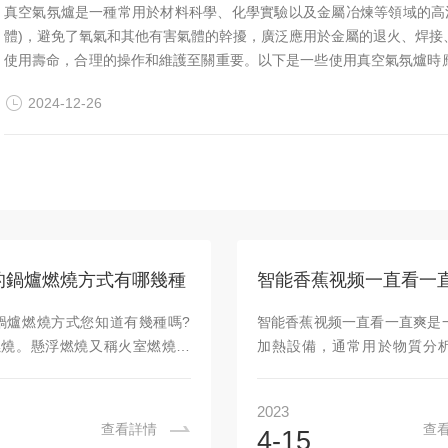
真空氣氛爐是一種常用於材料科學、化學實驗以及金屬冶煉等領域的高
體)，避免了氧氣和其他有害氣體的幹擾，廣泛應用於金屬的退火、焊接
使用壽命，合理的操作和維護至關重要。以下是一些使用真空氣氛爐時應
備進行詳細檢查。確保爐體、爐門、真空泵、氣...
2024-12-26
的鍋爐燃燒方式有哪幾種
鍋爐燃燒方式您知道有幾種嗎?
智能香蕉视频一直看一直爽是
燃燒。懸浮燃燒又稱火室燃燒，
加熱設備，通常用於物質分
體、液體或氣體燃料。是大中型
成、材料製備等領域。它能夠
要燃燒方法。煤被磨成細粉由空
恒溫、惰性氣體保護等特殊條
2023
燃燒器噴人爐膛，在懸浮狀態下
作業，具有高效、精準、安全
查看詳情
查
4-15
用懸浮燃燒方式的鍋爐又稱室燃
作原理：智能香蕉视频一直看