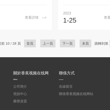
...
材料。中高溫區采用矽磚，中
一直看一直爽維修時應注意的幾
直爽的基礎構造上製造出來的
高...
學習下：1、香蕉视频一直看一
於適合各類大專院校實驗室、
2023
電極保護圈四周粘附的乏料及硬
驗室，供化學分析、物理測
查看詳情
查
1-25
上粘附的雜物及端牆上麵的積
屬、陶瓷的燒結和熔解、小
香蕉视频一直看一直爽香蕉视频
熱、焙燒、烘幹、熱處理用。
P爐底乏料用水澆透後，拆除支柱
特點：1、電爐溫度控製係統
拆除小牆時，嚴禁一次吊卸兩塊
能調節技術，具有PID調節、
前 10 / 28 頁
首頁
上一頁
下一頁
末頁
跳轉到第
從中間向兩頭依次吊卸。待爐底
自整定能力並可編製各種升
極下乏料全部清入水池後，方準
能，該控製係統溫度顯示精度
和爐牆。3、香蕉视频一直看一
場穩定度±5℃，升溫速率1~
视频最污APP爐牆擺放要穩固，
設置；2、真空氣氛爐外形均
的間隙要勻稱。4、香蕉视频一
爐殼係用角鋼...
關於香蕉视频在线网
聯係方式
爽安裝支柱和爐牆時，必須采用
鉤。並於吊裝之前在爐底鋪撒木
站
..
公司簡介
在線留言
視頻中心
聯係香蕉视频在线网站
榮譽資質