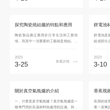
學反應和食品製造等領域。該產品的主要
爐，如煤
特點是它的獨立腔體結構，通常由耐火材
不用爐排
料或不鏽鋼製成，內部設置有用於加熱和
迅速，燃
調節溫度的熱電偶和控製器。該設備的外
高，容易
探究陶瓷燒結爐的特點和應用
形尺寸通常較小，易於安裝和移動，同時
複雜，對
其加熱效率高，溫度控製精準，可靠性
氣化燃燒
陶瓷製品廣泛應用於日常生活和工業領
鋰電池是
強。該產品可以根據不同的工藝需求進行
時進行氣化
域，而其中一項重要的工藝就是燒結。燒
組成部分
定製，例如可以設置不同功...
以下的...
結是將粉末顆粒加熱到高溫下使其凝聚成
鋰電池材
堅硬的物體。在陶瓷領域中，燒結是一種
高精度的
2023
2023
常用的生產工藝。為了實現高效、穩定和
紹鋰電池
查看詳情
3-25
3-10
可控的陶瓷燒結過程，陶瓷燒結爐應運而
用價值和
生。一、什麽是陶瓷燒結爐？陶瓷燒結爐
工作原理
是一種專門用於陶瓷材料燒結的設備。該
備鋰電池
爐主要由加熱器、隔熱層、加熱室和控製
主要工作
係統等組成。陶瓷燒結爐通常采用電阻加
鋰電池材
關於真空氣氛爐的介紹
熱方式，在高溫下對陶瓷材料進行燒結處
善其電化
理。二、陶瓷燒結爐的特點高溫度：陶瓷
燒結爐的
一、什麽是真空氣氛爐？真空氣氛爐是一
長期的使
材料的燒結需要高溫環境，陶瓷燒結爐通
據不同的
種專門用於高溫材料熱處理的設備。與常
看一直爽