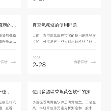
組成。加熱
多生產廠家會結合熱處理技術，針對企業
金線，通過
的需求設計出不同樣的款式，而且真空香
可以使爐膛
蕉黄色软件不僅可以抽真空也可以通氣體
度。同時，
保護操作，非常方便，也是越來越多企業
1400香蕉视频一直看一直爽的這些特點你掌握了嗎？
真空氣氛爐的使用問題
如溫度傳感
選擇這樣的真空爐作為供熱設備之一。2.
理器控製係
設計方便而且真空香蕉黄色软件的設計外
適用於無機粉
目前，真空氣氛爐在市場的應用是越發廣
時監測和調
形都是用一些阻燃材料作為容器，一般廠
物陶瓷及耐
泛的，可能還有一些人對這個產品了解的
穩定性。用
家都會選擇優質的不鏽鋼和密封法蘭，
、灰化、焚
還不夠全，更不知道在使用時的一些的安
而...
率高、產品
全操作規程，今天，河南中煌爐業有限公
2023
境汙染等特
司工作人員就來為大家介紹一下吧。1、
看詳情
查看詳情
2-28
幹燥設備。
在真空氣氛爐開爐之前應檢查煤氣管道閥
采用頂燃式熱
門密封性和煤氣管路上的壓力值，檢查空
燒效率，加
爐試驗推杆機構、拉杆機構以及提升機構
熱效率，縮
之間有沒有其他的一些故障。2、真空氣
量，提高總
氛爐開爐使用前應該把壓緊彈簧鬆開到規
真空氣氛爐是實驗爐的一種，特點如下
使用多溫區香蕉黄色软件的操作步驟應按照如下幾步
除塵煤氣作
定的尺寸範圍。3、調節好水封的水位高
對煤氣、助
度，將進料端的爐門暫行關閉，然後打開
全稱是箱式
多溫區香蕉黄色软件是供實驗室、工礦企
偏酸性耐火
出料端的爐門進行察看，當裏麵的煤油噴
频一直看一
業、科研單位作元素分析測定和一般小型