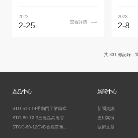
常能夠提供超過...
鋰電池材料燒
規熱處理設備不同，真空氣氛爐可以通過
香蕉视频
在爐內控製氣氛和壓力來控製熱處理過程
點供大家
2023
2023
中的反應氣氛，從而獲得更加精確和高質
直爽清理
查看詳情
2-25
2-8
量的熱處理效果。二、真空氣氛爐的結構
塊和端牆
與工作原理真空氣氛爐主要由爐體、加熱
料。2、
係統、溫度控製係統、真空係統、氣氛係
最污AP
統、氣氛排放係統等組成。其工作原理
和小牆。
共 331 條記錄，當
為：將待熱處理物料放入爐體內，通過加
爐牆，應
熱係統對物料進行加熱，在真空或氣氛下
和爐頭電
進行熱處理，使物料達到預設的溫度、時
吊裝支柱
間和反應氣氛。三、真空氣氛爐的應用領
直爽香蕉
域真空氣氛爐在...
兩牆之間
產品中心
新聞中心
直看一直
閉鎖式吊
粉，保護爐.
STD-518-14手動門工業箱式香蕉视频最污APP
新聞資訊
STG-80-12-3三溫區高溫香蕉黄色软件
應用案例
STGC-80-12CVD香蕉黄色软件
技術文章