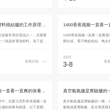
粉爐、燃油爐和燃氣爐。室燃爐
由爐膛、加熱元件和控製係統
，燃料與空氣接觸麵積大，著火
元件通常采用電熱絲或耐火合
盡率高，燃燒效率和鍋爐熱效率
對這些加熱元件的電流控製，
實現自動控製。但設備多，係統
內部的溫度達到所需的加熱溫
鋰電池材料燒結爐的工作原理的市場應用前景
鍋爐運行要求高，能耗大。2、
該設備還配備了多種傳感器，
。氣化燃燒是指投入爐膛的煤同
器、氧氣傳感器等，以及微處
當前最常用的電池之一，其重要
1400香蕉视频一直看一直爽
和直接燃燒,適用於蒸發量1t/h
統，可以對加熱過程進行實
之一就是鋰電池材料。為了提高
體合成、電子陶瓷燒結、氧化
節，從而保證加熱的精確性和
料的質量和製備效率，需要使用
火材料燒結、磁性材料燒結
途：智能...
燒結爐進行燒結處理。本文將介
化、燒損實驗等，具有工作效
2023
材料燒結爐的工作原理、市場應
質量好，節能環保，沒有環
查看詳情
查
3-8
前景。一、鋰電池材料燒結爐的
點，是一款工藝先進的微波
鋰電池材料燒結爐是一種用於製
1400香蕉视频一直看一直爽
正極、負極材料的高溫設備。其
風爐，強化燃燒能力，提高燃
原理是利用高溫和氣氛控製，將
大單位風量換熱麵積，強化換
料在特定條件下進行燒結，以改
短送風時間，有效回收廢氣熱
香蕉视频一直看一直爽的保養小知識
學性能和結構性能。鋰電池材料
的熱效率。采用單一高爐幹法
溫度、時間和氣氛等參數可以根
為燃料，充分利用廢氣的餘熱
用中，也要注意對香蕉视频一直
真空氣氛爐是實驗爐的一種，
材料特性進行調整和優化。二、
燃空氣進行預熱，選擇酸性或
設備的保養和維護，以下是關於
氣氛保護實驗爐，是在香蕉视