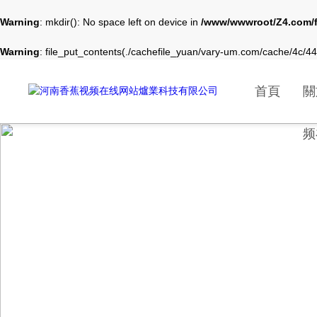
Warning
: mkdir(): No space left on device in
/www/wwwroot/Z4.com/
Warning
: file_put_contents(./cachefile_yuan/vary-um.com/cache/4c/442
首頁
關
频